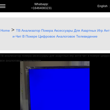
Whatsapp:
English
+16464083231
English
Françai
Deutsch
>
Home
ТВ Анализатор Покера Аксессуары Для Азартных Игр Ант
русский
И-Чит В Покере Цифровое Аналоговое Телевидение
한국어
bahasa
Melayu
ТВ анализатор покера аксессуары для азартных игр анти-чит в покере цифро
вое аналоговое телевидение
にほん
ご
العربية
Portugu
ês
Türk dili
ภาษาไท
ย