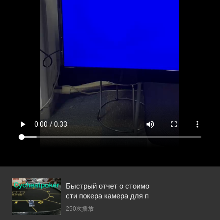
Dansk
עברית
español
Italia
भहिन्दी
ລາວ
Быстрый отчет о стоимо
сти покера камера для п
окера powerbank бренда
250次播放
мама