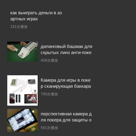
как выиграть деньги в аз
артных играх
181次播放
дилинговый башмак для
скрытых линз анти-поке
р устройство для мошен
408次播放
ничества тасование игр
альных карт
Камера для игры в поке
р сканирующая баккара
используется для играл
790次播放
ьных карт с боковой ма
ркировкой
перспективная камера д
ля покера для защиты о
т мошенничества с игра
591次播放
ми нормальные карты иг