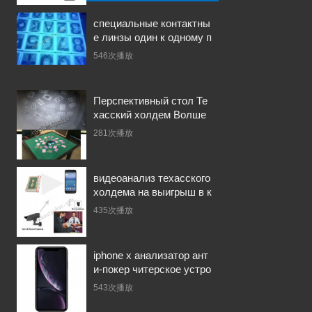
левидение
специальные контактны
е линзы один к одному п
люс покер с невидимым
546次播放
и чернилами
Перспективный стол Те
хасский холдем Волше
бный стол сенсорная до
281次播放
ска Покер Перспективн
ый стол
видеоанализ техасского
холдема на выигрыш в к
арточной игре в покер
435次播放
iphone x анализатор ант
и-покер читерское устро
йство указанная игра в п
543次播放
окер поинт