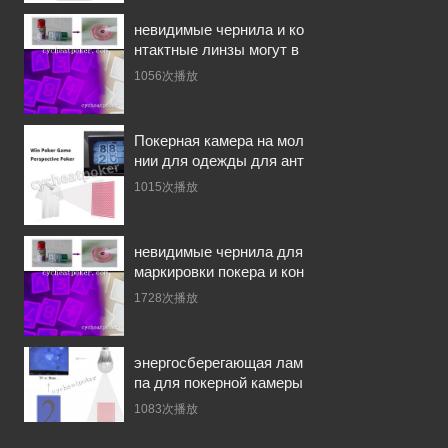
невидимые чернила и ко
нтактные линзы могут в
ыиграть любую игру
1056次播放
Покерная камера на мол
нии для одежды для ант
и-чит-покера
1015次播放
невидимые чернила для
маркировки покера и кон
тактных линз для защит
1728次播放
ы от мошенничества в п
окере
энергосберегающая лам
па для покерной камеры
для выигрыша в покер
1083次播放