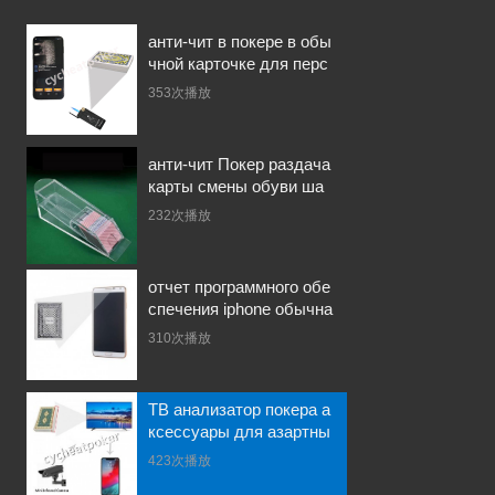
ровая линза
анти-чит в покере в обы
чной карточке для перс
пективы покерная линза
353次播放
анти-казино обман
анти-чит Покер раздача
карты смены обуви ша
ффлер анти-покер чите
232次播放
рское устройство
отчет программного обе
спечения iphone обычна
я карта / немаркированн
310次播放
ые карты анти-чит инстр
ументы пок
ТВ анализатор покера а
ксессуары для азартны
х игр анти-чит в покере
423次播放
цифровое аналоговое те